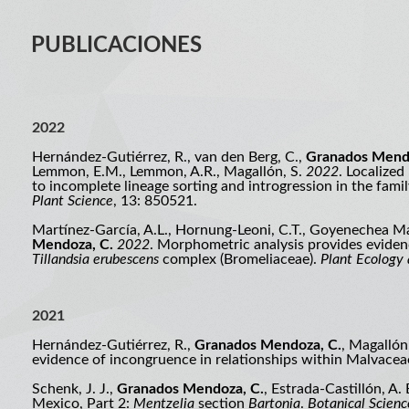
PUBLICACIONES
2022
Hernández-Gutiérrez, R., van den Berg, C.,
Granados Mendo
Lemmon, E.M., Lemmon, A.R., Magallón, S.
2022
. Localize
to incomplete lineage sorting and introgression in the fam
Plant Science
, 13: 850521.
Martínez-García, A.L., Hornung-Leoni, C.T., Goyenechea Ma
Mendoza, C.
2022
. Morphometric analysis provides evidenc
Tillandsia erubescens
complex (Bromeliaceae).
Plant Ecology 
2021
Hernández-Gutiérrez, R.,
Granados Mendoza, C.
, Magallón
evidence of incongruence in relationships within Malvaceae
Schenk, J. J.,
Granados Mendoza, C.
, Estrada-Castillón, A. 
Mexico, Part 2:
Mentzelia
section
Bartonia
.
Botanical Scienc