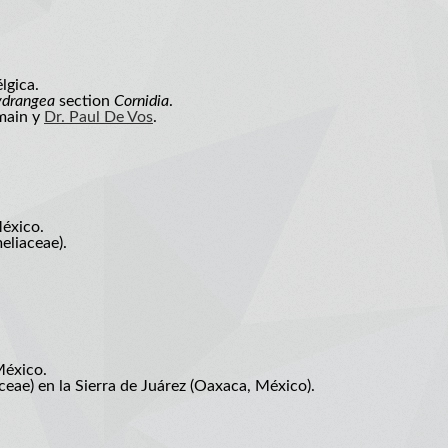
lgica.
drangea
section
Cornidia
.
main y
Dr. Paul De Vos
.
México.
eliaceae).
México.
ceae) en la Sierra de Juárez (Oaxaca, México).