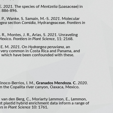
E.
2021
. The species of
Mentzelia
(Loasaceae) in
): 886-896.
, P., Wanke, S. Samain, M.-S.
2021
. Molecular
ngea
section
Cornidia
, Hydrangeaceae.
Frontiers in
 R., Montes, J. R., Arias, S.
2021
. Unraveling
Mexico.
Frontiers in Plant Science
, 11: 2168.
 E. M.
2021
. On
Hydrangea peruviana
, an
, very common in Costa Rica and Panama, and
, which have been confounded with these.
inoco-Berrios, I. M.,
Granados Mendoza. C.
2020
.
om the Copalita river canyon, Oaxaca, Mexico.
., van den Berg, C., Moriarty Lemmon, E., Lemmon,
get plastid hybrid enrichment data inform a range of
ers in Plant Science
10: 1761.