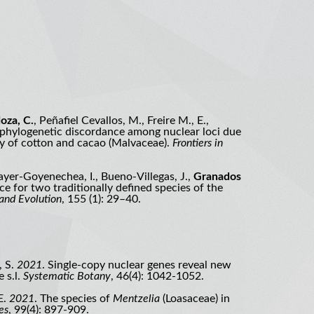
za, C.
, Peñafiel Cevallos, M., Freire M., E.,
d phylogenetic discordance among nuclear loci due
ily of cotton and cacao (Malvaceae).
Frontiers in
yer-Goyenechea, I., Bueno-Villegas, J.,
Granados
e for two traditionally defined species of the
and Evolution
, 155 (1): 29–40.
, S.
2021
. Single-copy nuclear genes reveal new
 s.l.
Systematic Botany
, 46(4): 1042-1052.
E.
2021
. The species of
Mentzelia
(Loasaceae) in
es
, 99(4): 897-909.