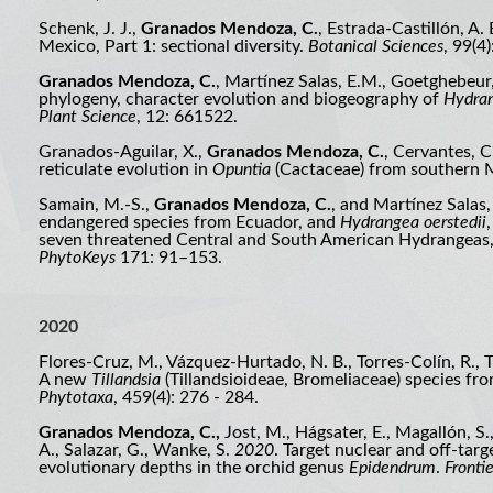
Schenk, J. J.,
Granados Mendoza, C.
, Estrada-Castillón, A. 
Mexico, Part 1: sectional diversity.
Botanical Sciences
, 99(4
Granados Mendoza, C.
, Martínez Salas, E.M., Goetghebeur
phylogeny, character evolution and biogeography of
Hydra
Plant Science
, 12: 661522.
Granados-Aguilar, X.,
Granados Mendoza, C.
, Cervantes, C.
reticulate evolution in
Opuntia
(Cactaceae) from southern 
Samain, M.-S.,
Granados Mendoza, C.
, and Martínez Salas,
endangered species from Ecuador, and
Hydrangea oerstedii
seven threatened Central and South American Hydrangeas
PhytoKeys
171: 91–153.
2020
Flores-Cruz, M., Vázquez-Hurtado, N. B., Torres-Colín, R., T
A new
Tillandsia
(Tillandsioideae, Bromeliaceae) species fr
Phytotaxa
, 459(4): 276 - 284.
Granados Mendoza, C.,
Jost, M., Hágsater, E., Magallón, S
A., Salazar, G., Wanke, S.
2020
. Target nuclear and off-tar
evolutionary depths in the orchid genus
Epidendrum
.
Fronti