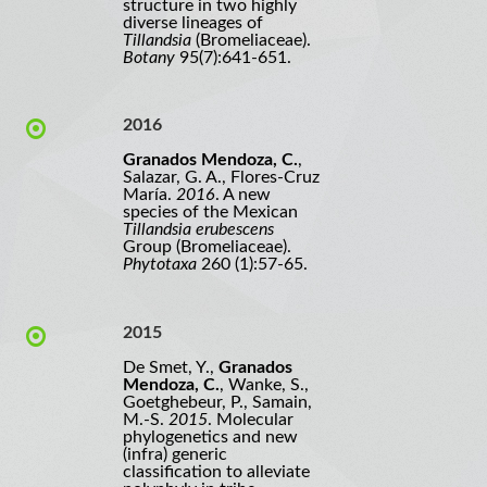
structure in two highly
diverse lineages of
Tillandsia
(Bromeliaceae).
Botany
95(7):641-651.
2016
Granados Mendoza, C.
,
Salazar, G. A., Flores-Cruz
María.
2016
. A new
species of the Mexican
Tillandsia erubescens
Group (Bromeliaceae).
Phytotaxa
260 (1):57-65.
2015
De Smet, Y.,
Granados
Mendoza, C.
, Wanke, S.,
Goetghebeur, P., Samain,
M.-S.
2015
. Molecular
phylogenetics and new
(infra) generic
classification to alleviate