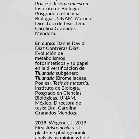
Poales).
Tesis de maestría
.
Instituto de Biología.
Posgrado en Ciencias
Biológias, UNAM. México.
Directora de tesis: Dra.
Carolina Granados
Mendoza.
En curso
: Daniel David
Díaz Contreras Díaz.
Evolución de
metabolismos
fotosintéticos y su papel
en la diversificación de
Tillandsia
subgénero
Tillandsia
(Bromeliaceae,
Poales).
Tesis de maestría
.
Instituto de Biología.
Posgrado en Ciencias
Biológicas, UNAM.
México. Directora de
tesis: Dra. Carolina
Granados Mendoza.
2019
. Wegener, J. 2019.
First
Aristolochia
s. str.
plastome phylogenomic
analysis by mining whole