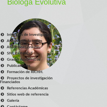
Bióloga Evolutiva
Intereses de Investigación
Afiliaciones Actuales
Afiliaciones previas
SNI, CONACyT
Grados Académicos
Publicaciones
Formación de RR.HH.
Proyectos de investigación
Financiados
Referencias Académicas
Sitios web de referencia
Galería
Contáctame