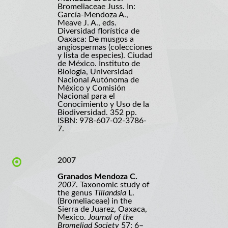
Bromeliaceae Juss. In:
García-Mendoza A.,
Meave J. A., eds.
Diversidad florística de
Oaxaca: De musgos a
angiospermas (colecciones
y lista de especies). Ciudad
de México. Instituto de
Biología, Universidad
Nacional Autónoma de
México y Comisión
Nacional para el
Conocimiento y Uso de la
Biodiversidad. 352 pp.
ISBN: 978-607-02-3786-
7.
2007
Granados Mendoza C.
2007
. Taxonomic study of
the genus
Tillandsia
L.
(Bromeliaceae) in the
Sierra de Juarez, Oaxaca,
Mexico.
Journal of the
Bromeliad Society
57: 6–