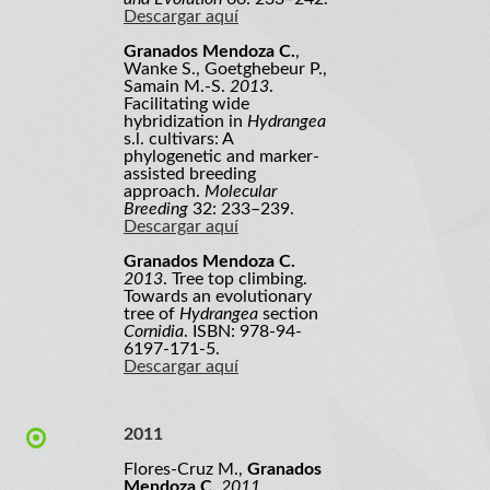
Descargar aquí
Granados Mendoza C.
,
Wanke S., Goetghebeur P.,
Samain M.-S.
2013
.
Facilitating wide
hybridization in
Hydrangea
s.l. cultivars: A
phylogenetic and marker-
assisted breeding
approach.
Molecular
Breeding
32: 233–239.
Descargar aquí
Granados Mendoza C.
2013
. Tree top climbing.
Towards an evolutionary
tree of
Hydrangea
section
Cornidia
. ISBN: 978-94-
6197-171-5.
Descargar aquí
2011
Flores-Cruz M.,
Granados
Mendoza C.
2011
.