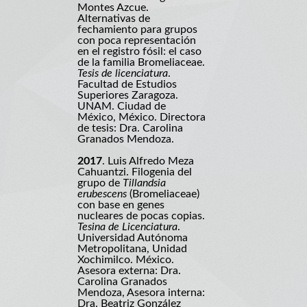
Montes Azcue.
Alternativas de
fechamiento para grupos
con poca representación
en el registro fósil: el caso
de la familia Bromeliaceae.
Tesis de licenciatura
.
Facultad de Estudios
Superiores Zaragoza.
UNAM. Ciudad de
México, México. Directora
de tesis: Dra. Carolina
Granados Mendoza.
2017
. Luis Alfredo Meza
Cahuantzi. Filogenia del
grupo de
Tillandsia
erubescens
(Bromeliaceae)
con base en genes
nucleares de pocas copias.
Tesina de Licenciatura
.
Universidad Autónoma
Metropolitana, Unidad
Xochimilco. México.
Asesora externa: Dra.
Carolina Granados
Mendoza, Asesora interna:
Dra. Beatriz González