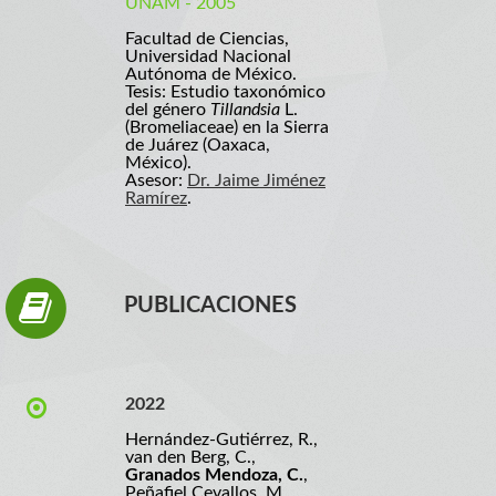
UNAM - 2005
Facultad de Ciencias,
Universidad Nacional
Autónoma de México.
Tesis: Estudio taxonómico
del género
Tillandsia
L.
(Bromeliaceae) en la Sierra
de Juárez (Oaxaca,
México).
Asesor:
Dr. Jaime Jiménez
Ramírez
.
PUBLICACIONES
2022
Hernández-Gutiérrez, R.,
van den Berg, C.,
Granados Mendoza, C.
,
Peñafiel Cevallos, M.,