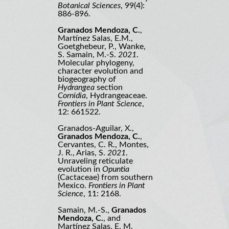
Botanical Sciences
, 99(4):
886-896.
Granados Mendoza, C.
,
Martínez Salas, E.M.,
Goetghebeur, P., Wanke,
S. Samain, M.-S.
2021
.
Molecular phylogeny,
character evolution and
biogeography of
Hydrangea
section
Cornidia
, Hydrangeaceae.
Frontiers in Plant Science
,
12: 661522.
Granados-Aguilar, X.,
Granados Mendoza, C.
,
Cervantes, C. R., Montes,
J. R., Arias, S.
2021
.
Unraveling reticulate
evolution in
Opuntia
(Cactaceae) from southern
Mexico.
Frontiers in Plant
Science
, 11: 2168.
Samain, M.-S.,
Granados
Mendoza, C.
, and
Martínez Salas, E. M.