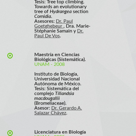
Tesis: Tree top climbing.
Towards an evolutionary
tree of
Hydrangea
section
Cornidia
.
Asesores:
Dr. Paul
Goetghebeur
, Dra. Marie-
Stéphanie Samain y
Dr.
Paul De Vos
.
Maestría en Ciencias
Biológicas (Sistemática).
UNAM - 2008
Instituto de Biología,
Universidad Nacional
Autónoma de México.
Tesis: Sistemática del
complejo
Tillandsia
macdougallii
(Bromeliaceae).
Asesor:
Dr. Gerardo A.
Salazar Chávez
.
Licenciatura en Biología