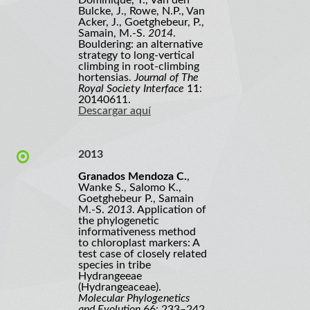
Dominique, T., Van den
Bulcke, J., Rowe, N.P., Van
Acker, J., Goetghebeur, P.,
Samain, M.-S.
2014
.
Bouldering: an alternative
strategy to long-vertical
climbing in root-climbing
hortensias.
Journal of The
Royal Society Interface
11:
20140611.
Descargar aquí
2013
Granados Mendoza C.
,
Wanke S., Salomo K.,
Goetghebeur P., Samain
M.-S.
2013
. Application of
the phylogenetic
informativeness method
to chloroplast markers: A
test case of closely related
species in tribe
Hydrangeeae
(Hydrangeaceae).
Molecular Phylogenetics
and Evolution
66: 233–242.