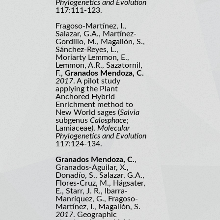
Phylogenetics and Evolution
117:111-123.
Fragoso-Martínez, I.,
Salazar, G.A., Martínez-
Gordillo, M., Magallón, S.,
Sánchez-Reyes, L.,
Moriarty Lemmon, E.,
Lemmon, A.R., Sazatornil,
F.,
Granados Mendoza, C.
2017
. A pilot study
applying the Plant
Anchored Hybrid
Enrichment method to
New World sages (
Salvia
subgenus
Calosphace
;
Lamiaceae).
Molecular
Phylogenetics and Evolution
117:124-134.
Granados Mendoza, C.
,
Granados-Aguilar, X.,
Donadío, S., Salazar, G.A.,
Flores-Cruz, M., Hágsater,
E., Starr, J. R., Ibarra-
Manríquez, G., Fragoso-
Martínez, I., Magallón, S.
2017
. Geographic