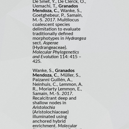
De Smet, Y., De Clerck, O.,
Uemachi, T.,
Granados
Mendoza, C.,
Wanke, S.,
Goetghebeur, P., Samain,
M.-S.
2017
. Multilocus
coalescent species
delimitation to evaluate
traditionally defined
morphotypes in
Hydrangea
sect.
Asperae
(Hydrangeaceae).
Molecular Phylogenetics
and Evolution
114: 415 –
425.
Wanke, S.,
Granados
Mendoza, C.
, Müller, S.,
Paizanni Guillén, A.,
Neinhuis, C., Lemmon, A.
R., Moriarty Lemmon, E.,
Samain, M.-S.
2017
.
Recalcitrant deep and
shallow nodes in
Aristolochia
(Aristolochiaceae)
illuminated using
anchored hybrid
enrichment.
Molecular