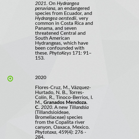
2021
. On
Hydrangea
peruviana
, an endangered
species from Ecuador, and
Hydrangea oerstedii
, very
common in Costa Rica and
Panama, and seven
threatened Central and
South American
Hydrangeas, which have
been confounded with
these.
PhytoKeys
171: 91–
153.
2020
Flores-Cruz, M., Vázquez-
Hurtado, N. B., Torres-
Colín, R., Tinoco-Berrios, I.
M.,
Granados Mendoza.
C.
2020
. A new
Tillandsia
(Tillandsioideae,
Bromeliaceae) species
from the Copalita river
canyon, Oaxaca, Mexico.
Phytotaxa
, 459(4): 276 -
284.