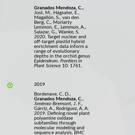
Granados Mendoza, C.,
Jost, M., Hágsater, E.,
Magallón, S., van den
Berg, C., Moriarty
Lemmon, E., Lemmon, A.,
Salazar, G., Wanke, S.
2020
. Target nuclear and
off-target plastid hybrid
enrichment data inform a
range of evolutionary
depths in the orchid genus
Epidendrum
.
Frontiers in
Plant Science
10: 1761.
2019
Bordenave, C. D.,
Granados Mendoza, C.
,
Jiménez-Bremont, J. F.,
Gárriz, A., Rodríguez, A. A.
2019
. Defining novel plant
polyamine oxidase
subfamilies through
molecular modeling and
sequence analysis.
BMC