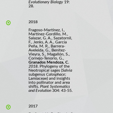
Evolutionary Biology
19:
28.
2018
Fragoso-Martínez, I.,
Martínez-Gordillo, M.,
Salazar, G. A., Sazatornil,
F., Jenks, A. A., García
Peña, M. R., Barrera-
Aveleida, G., Benítez-
Vieyra, S., Magallón, S.,
Cornejo-Tenorio, G.,
Granados Mendoza, C.
2018
. Phylogeny of the
Neotropical sages (
Salvia
subgenus
Calosphace
;
Lamiaceae) and insights
into pollinator and area
shifts.
Plant Systematics
and Evolution
304: 43-55.
2017