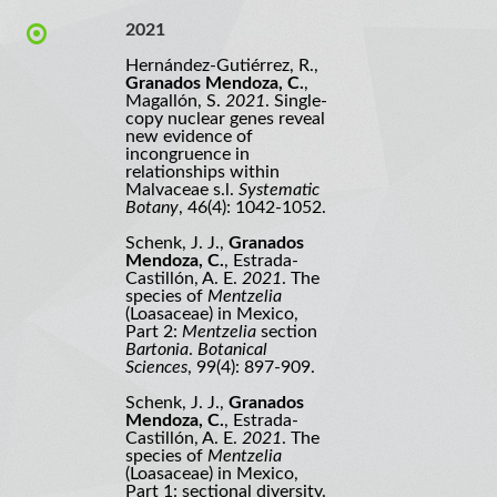
2021
Hernández-Gutiérrez, R.,
Granados Mendoza, C.
,
Magallón, S.
2021
. Single-
copy nuclear genes reveal
new evidence of
incongruence in
relationships within
Malvaceae s.l.
Systematic
Botany
, 46(4): 1042-1052.
Schenk, J. J.,
Granados
Mendoza, C.
, Estrada-
Castillón, A. E.
2021
. The
species of
Mentzelia
(Loasaceae) in Mexico,
Part 2:
Mentzelia
section
Bartonia
.
Botanical
Sciences
, 99(4): 897-909.
Schenk, J. J.,
Granados
Mendoza, C.
, Estrada-
Castillón, A. E.
2021
. The
species of
Mentzelia
(Loasaceae) in Mexico,
Part 1: sectional diversity.