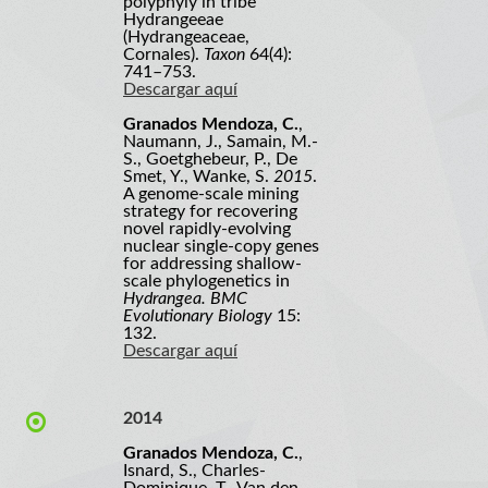
polyphyly in tribe
Hydrangeeae
(Hydrangeaceae,
Cornales).
Taxon
64(4):
741–753.
Descargar aquí
Granados Mendoza, C.
,
Naumann, J., Samain, M.-
S., Goetghebeur, P., De
Smet, Y., Wanke, S.
2015
.
A genome-scale mining
strategy for recovering
novel rapidly-evolving
nuclear single-copy genes
for addressing shallow-
scale phylogenetics in
Hydrangea. BMC
Evolutionary Biology
15:
132.
Descargar aquí
2014
Granados Mendoza, C.
,
Isnard, S., Charles-