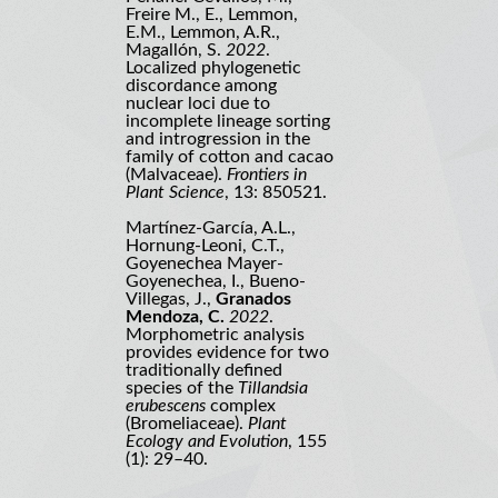
Freire M., E., Lemmon,
E.M., Lemmon, A.R.,
Magallón, S.
2022
.
Localized phylogenetic
discordance among
nuclear loci due to
incomplete lineage sorting
and introgression in the
family of cotton and cacao
(Malvaceae).
Frontiers in
Plant Science
, 13: 850521.
Martínez-García, A.L.,
Hornung-Leoni, C.T.,
Goyenechea Mayer-
Goyenechea, I., Bueno-
Villegas, J.,
Granados
Mendoza, C.
2022
.
Morphometric analysis
provides evidence for two
traditionally defined
species of the
Tillandsia
erubescens
complex
(Bromeliaceae).
Plant
Ecology and Evolution
, 155
(1): 29–40.